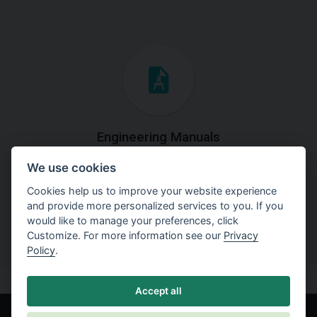
Engineering Manuals
We use cookies
Step by steps guides on how
to solve a specific tasks.
Cookies help us to improve your website experience
and provide more personalized services to you. If you
would like to manage your preferences, click
Customize. For more information see our
Privacy
Policy
.
Accept all