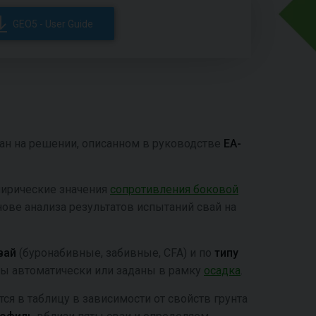
GEO5 - User Guide
ан на решении, описанном в руководстве
EA-
ирические значения
сопротивления боковой
нове анализа результатов испытаний свай на
свай
(буронабивные, забивные, CFA) и по
типу
аны автоматически или заданы в рамку
осадка
.
я в таблицу в зависимости от свойств грунта