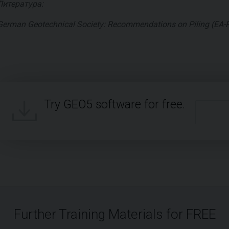
Литература:
German Geotechnical Society: Recommendations on Piling (EA-Pfä
Try GEO5 software for free.
Further Training Materials for FREE