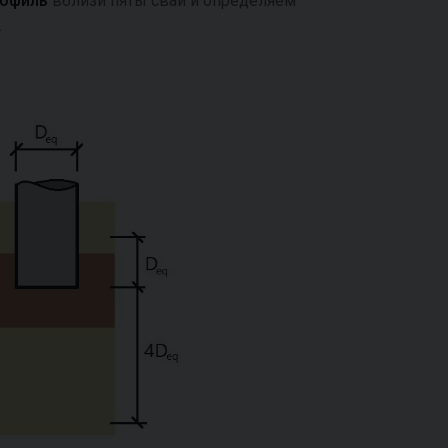
рофиль
вблизи пяты сваи и определяем
.