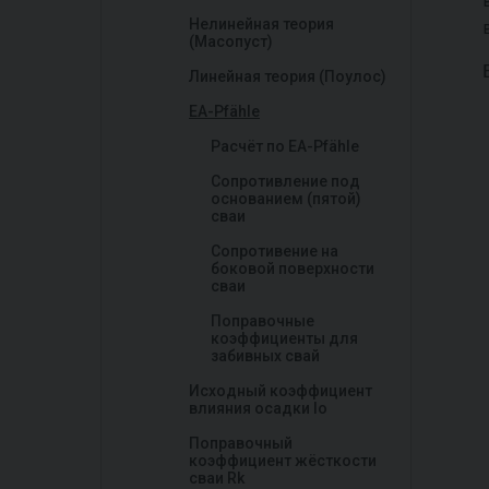
Нелинейная теория
(Масопуст)
Линейная теория (Поулос)
EA-Pfähle
Расчёт по EA-Pfähle
Сопротивление под
основанием (пятой)
сваи
Сопротивение на
боковой поверхности
сваи
Поправочные
коэффициенты для
забивных свай
Исходный коэффициент
влияния осадки Io
Поправочный
коэффициент жёсткости
сваи Rk