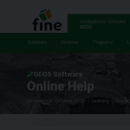
Geotechnical Software
GEO5
Solutions
Features
Programs
L
GEO5 Software
Online Help
Geotechnical Software GEO5
Learning
Online