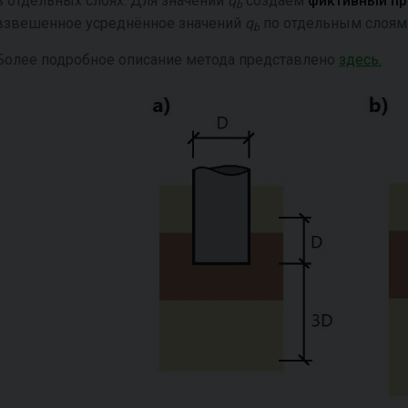
в отдельных слоях. Для значений
q
создаем
фиктивный п
b
взвешенное усреднённое значений
q
по отдельным слоям
b
Более подробное описание метода представлено ​​
здесь.