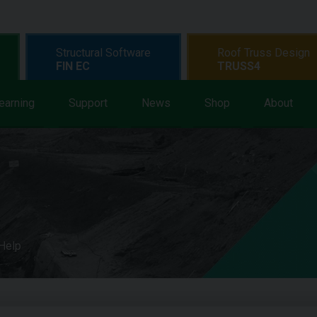
Structural Software
Roof Truss Design
FIN EC
TRUSS4
earning
Support
News
Shop
About
 Help