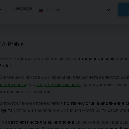
Language:
Russian
EA-Pfähle
Расчет кривой предельной нагрузки
одинарной сваи
основ
Pfähle
.
Основными исходными данными для расчета являются эмп
поверхности
q
и
сопротивления пяты
q
, полученные на ос
s
b
статическое нагружение.
Сопротивление определяется
по технологии выполнения 
грунта
(связной, несвязной). Значения могут быть рассчит
При
автоматическом вычислении
значения
q
присваиваютс
s