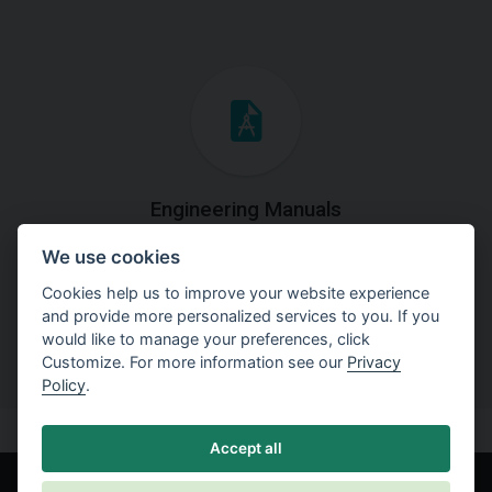
Engineering Manuals
We use cookies
Step by steps guides on how
to solve a specific tasks.
Cookies help us to improve your website experience
and provide more personalized services to you. If you
would like to manage your preferences, click
Customize. For more information see our
Privacy
Policy
.
Accept all