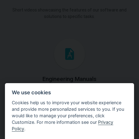
Short videos showcasing the features of our software and
solutions to specific tasks.
Engineering Manuals
We use cookies
Step by steps guides on how
to solve a specific tasks.
Cookies help us to improve your website experience
and provide more personalized services to you. If you
would like to manage your preferences, click
Customize. For more information see our
Privacy
Policy
.