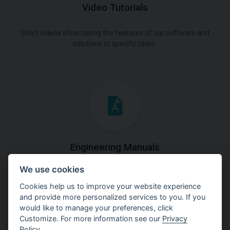
Video Tutorials
Short videos showcasing the features of our software and
solutions to specific tasks.
Engineering Manuals
We use cookies
Step by steps guides on how
to solve a specific tasks.
Cookies help us to improve your website experience
and provide more personalized services to you. If you
would like to manage your preferences, click
Customize. For more information see our
Privacy
Policy
.