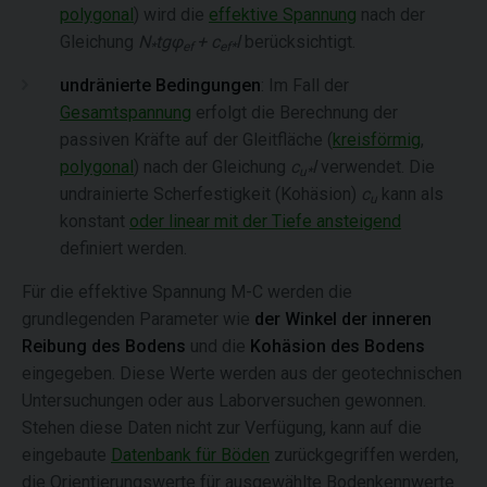
polygonal
) wird die
effektive Spannung
nach der
Gleichung
N
tgφ
+ c
l
berücksichtigt.
*
ef
ef*
undränierte Bedingungen
: Im Fall der
Gesamtspannung
erfolgt die Berechnung der
passiven Kräfte auf der Gleitfläche (
kreisförmig
,
polygonal
) nach der Gleichung
c
l
verwendet. Die
u*
undrainierte Scherfestigkeit (Kohäsion)
c
kann als
u
konstant
oder linear mit der Tiefe ansteigend
definiert werden.
Für die effektive Spannung M-C werden die
grundlegenden Parameter wie
der Winkel der inneren
Reibung des Bodens
und die
Kohäsion
des Bodens
eingegeben. Diese Werte werden aus der geotechnischen
Untersuchungen oder aus Laborversuchen gewonnen.
Stehen diese Daten nicht zur Verfügung, kann auf die
eingebaute
Datenbank für Böden
zurückgegriffen werden,
die Orientierungswerte für ausgewählte Bodenkennwerte