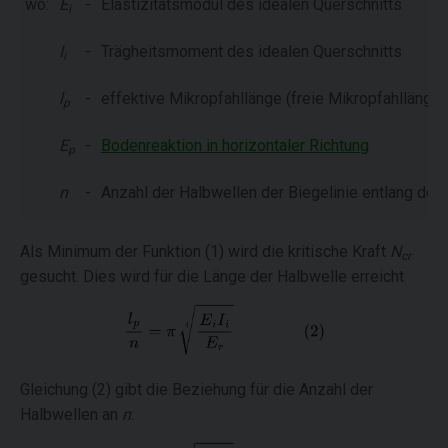
wo:
E
-
Elastizitätsmodul des idealen Querschnitts
i
I
-
Trägheitsmoment des idealen Querschnitts
i
l
-
effektive Mikropfahllänge (freie Mikropfahllänge
p
E
-
Bodenreaktion in horizontaler Richtung
p
n
-
Anzahl der Halbwellen der Biegelinie entlang der
Als Minimum der Funktion (1) wird die kritische Kraft
N
cr
gesucht. Dies wird für die Länge der Halbwelle erreicht
Gleichung (2) gibt die Beziehung für die Anzahl der
Halbwellen an
n
: