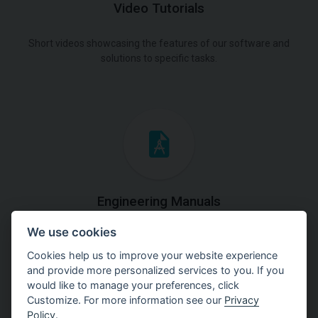
Video Tutorials
Short videos showcasing the features of our software and
solutions to specific tasks.
Engineering Manuals
We use cookies
Step by steps guides on how
to solve a specific tasks.
Cookies help us to improve your website experience
and provide more personalized services to you. If you
would like to manage your preferences, click
Customize. For more information see our
Privacy
Policy
.