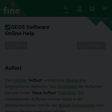
GEO5 Software
Online Help
Tree
Settings
Auflast
Das
Fenster
"
Auflast
" enthält eine
Tabelle
aller
eingegebenen Auflasten. Das
Hinzufügen
der Auflasten
passiert in der "
Neue Auflast
"
Dialogbox
. Die
eingegebenen Auflasten können direkt in der
Arbeitsoberfläche mithilfe der
aktiven Dimensionen
oder
aktiven Objekte
bearbeitet werden.