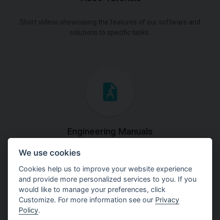
Short videos showcasing the features of our software and
solutions to specific tasks.
Engineering Manuals
We use cookies
Step by steps guides on how
to solve a specific tasks.
Cookies help us to improve your website experience
and provide more personalized services to you. If you
would like to manage your preferences, click
Customize. For more information see our
Privacy
Policy
.