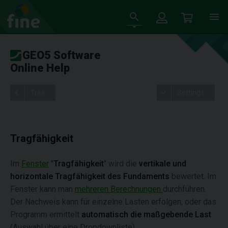
GEO5 Software
Online Help
Tree
Settings
Tragfähigkeit
Im
Fenster
"
Tragfähigkeit
" wird die
vertikale und
horizontale Tragfähigkeit des Fundaments
bewertet. Im
Fenster kann man
mehreren Berechnungen
durchführen.
Der Nachweis kann für einzelne Lasten erfolgen, oder das
Programm ermittelt
automatisch die maßgebende Last
(Auswahl über eine Dropdownliste).