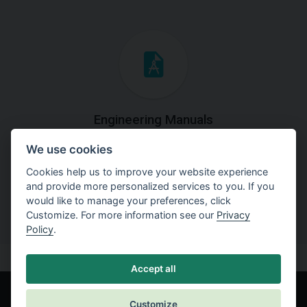
Engineering Manuals
We use cookies
Step by steps guides on how
to solve a specific tasks.
Cookies help us to improve your website experience
and provide more personalized services to you. If you
would like to manage your preferences, click
Customize. For more information see our
Privacy
Policy
.
Accept all
Customize