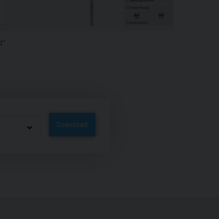
t"
Download