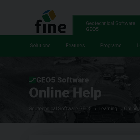
Geotechnical Software
GEO5
Solutions
Features
Programs
L
GEO5 Software
Online Help
Geotechnical Software GEO5
Learning
Online