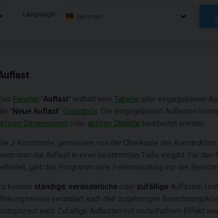
Language:
German
Auflast
Das
Fenster
"
Auflast
" enthält eine
Tabelle
aller eingegebenen Au
der "
Neue Auflast
"
Dialogbox
. Die eingegebenen Auflasten können
aktiven Dimensionen
oder
aktiven Objekte
bearbeitet werden.
Die
z
-Koordinate, gemessen von der Oberkante der Konstruktion (
wenn man die Auflast in einer bestimmten Tiefe eingibt. Für den 
befindet, gibt das Programm eine Fehlermeldung vor der Berechn
Es können
ständige
,
veränderliche
oder
zufällige
Auflasten fes
Wirkungsweise verändert auch den zugehörigen Berechnungskoeffi
multipliziert wird. Zufällige Auflasten mit vorteilhaftem Effekt w