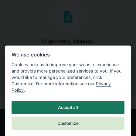
Engineering Manuals
We use cookies
Step by steps guides on how
to solve a specific tasks.
Cookies help us to improve your website experience
and provide more personalized services to you. If you
would like to manage your preferences, click
Customize. For more information see our
Privacy
Policy
.
Accept all
Customize
© Fine spol. s r.o.