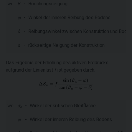
wo:
β
-
Böschungsneigung
φ
-
Winkel der inneren Reibung des Bodens
δ
-
Reibungswinkel zwischen Konstruktion und Boden
α
-
rückseitige Neigung der Konstruktion
Das Ergebnis der Erhöhung des aktiven Erddrucks
aufgrund der Linienlast
f
ist gegeben durch:
wo:
ϑ
-
Winkel der kritischen Gleitfläche
a
φ
-
Winkel der inneren Reibung des Bodens