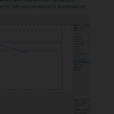
r bestimmten Phase durch ein Punktpolygon
reich fällt, weist nur elastische Belastungen auf.