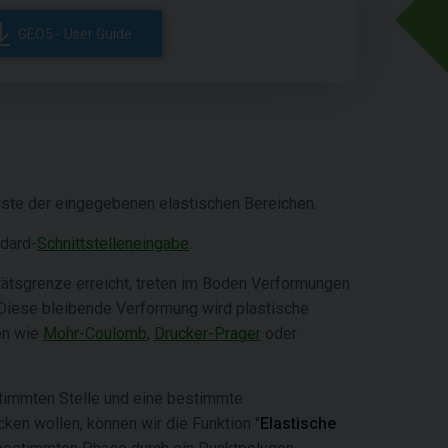
GEO5 - User Guide
iste der eingegebenen elastischen Bereichen.
ndard-
Schnittstelleneingabe
.
tätsgrenze erreicht, treten im Boden Verformungen
 Diese bleibende Verformung wird plastische
en wie
Mohr-Coulomb
,
Drucker-Prager
oder
stimmten Stelle und eine bestimmte
ken wollen, können wir die Funktion "
Elastische