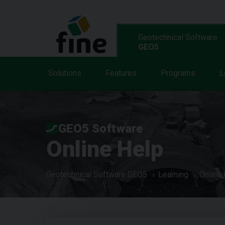
Geotechnical Software
GEO5
Solutions
Features
Programs
L
GEO5 Software
Online Help
Geotechnical Software GEO5
Learning
Online