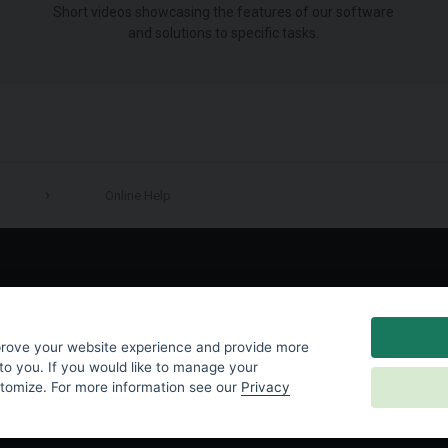
Short videos showcasing the features of our software
and solutions to specific tasks.
Online Help
LinkedIn
prove your website experience and provide more
to you. If you would like to manage your
stomize. For more information see our
Privacy
y
|
Cookies Settings
|
End User License Agreement
|
Contact Us