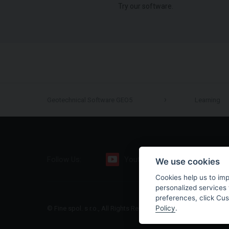
Try our software.
Geotechnical Software GEO5
Learning
Follow Us:
Youtube
Facebook
We use cookies
Cookies help us to im
personalized services 
preferences, click Cu
Policy
.
© Fine spol. s r.o., All Rights Reserved |
Sitemap
|
Privacy Polic