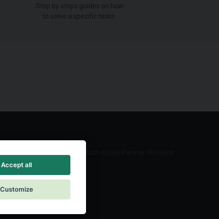
Step by steps guides on how
to solve a specific tasks.
Authorized Partner Network
Accept all
Customize