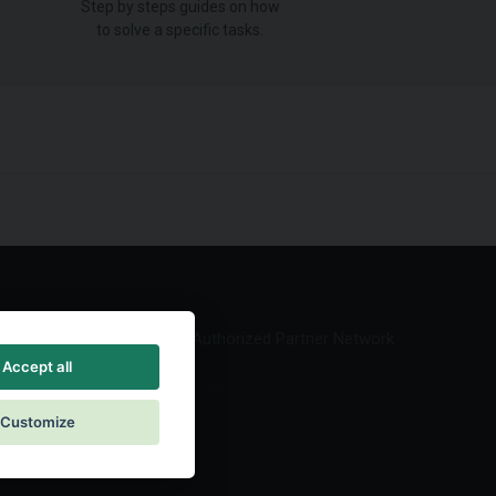
Step by steps guides on how
to solve a specific tasks.
Authorized Partner Network
Accept all
Customize