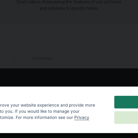
Short videos showcasing the features of our software
and solutions to specific tasks.
Online Help
LinkedIn
prove your website experience and provide more
to you. If you would like to manage your
stomize. For more information see our
Privacy
y
|
Cookies Settings
|
End User License Agreement
|
Contact Us