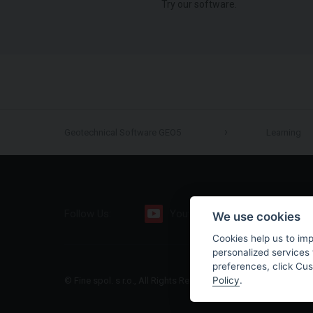
Try our software.
Geotechnical Software GEO5
Learning
Follow Us:
Youtube
Facebook
We use cookies
Cookies help us to im
personalized services 
preferences, click Cu
Policy
.
© Fine spol. s r.o., All Rights Reserved |
Sitemap
|
Privacy Polic