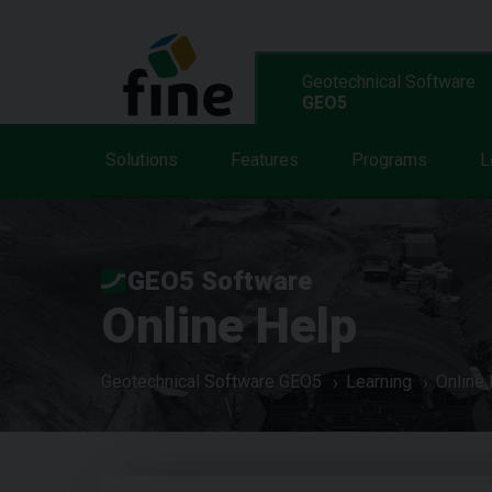
Geotechnical Software
GEO5
Solutions
Features
Programs
L
GEO5 Software
Online Help
Geotechnical Software GEO5
Learning
Online