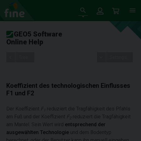
GEO5 Software
Online Help
Tree
Settings
Koeffizient des technologischen Einflusses
F1 und F2
Der Koeffizient
F
reduziert die Tragfähigkeit des Pfahls
1
am Fuß und der Koeffizient
F
reduziert die Tragfähigkeit
2
am Mantel. Sein Wert wird
entsprechend der
ausgewählten Technologie
und dem Bodentyp
berechnet, oder der Benutzer kann ihn manuell eingeben.