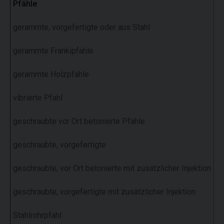
Pfähle
α
gerammte, vorgefertigte oder aus Stahl
1,
gerammte Frankipfahle
1,
gerammte Holzpfähle
1,
vibrierte Pfahl
1,
geschraubte vor Ort betonierte Pfähle
1,
geschraubte, vorgefertigte
1,
geschraubte, vor Ort betonierte mit zusätzlicher Injektion
1,
geschraubte, vorgefertigte mit zusätzlicher Injektion
1,
Stahlrohrpfahl
1,