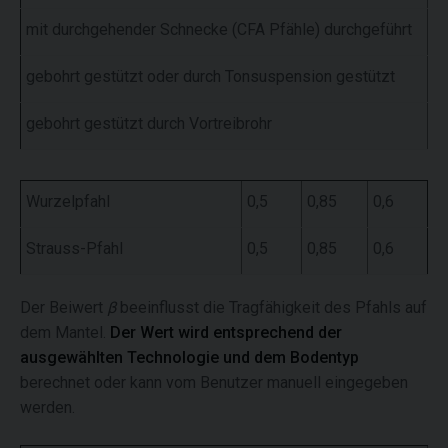
mit durchgehender Schnecke (CFA Pfähle) durchgeführt
0,
gebohrt gestützt oder durch Tonsuspension gestützt
0,
gebohrt gestützt durch Vortreibrohr
0,
Wurzelpfahl
0,5
0,85
0,6
Strauss-Pfahl
0,5
0,85
0,6
Der Beiwert
β
beeinflusst die Tragfähigkeit des Pfahls auf
dem Mantel.
Der Wert wird entsprechend der
ausgewählten Technologie und dem Bodentyp
berechnet oder kann vom Benutzer manuell eingegeben
werden.