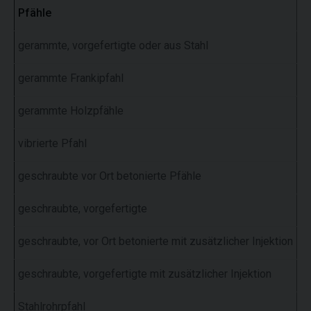
Pfähle
β
gerammte, vorgefertigte oder aus Stahl
1,
gerammte Frankipfahl
1,
gerammte Holzpfähle
1,
vibrierte Pfahl
1,
geschraubte vor Ort betonierte Pfähle
1,
geschraubte, vorgefertigte
1,
geschraubte, vor Ort betonierte mit zusätzlicher Injektion
1,
geschraubte, vorgefertigte mit zusätzlicher Injektion
1,
Stahlrohrpfahl
1,