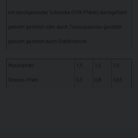
mit durchgehender Schnecke (CFA Pfähle) durchgeführt
1,
gebohrt gestützt oder durch Tonsuspension gestützt
0,
gebohrt gestützt durch Stahlbohrrohr
0,
Wurzelpfahl
1,5
1,5
1,5
Strauss-Pfahl
0,5
0,8
0,65