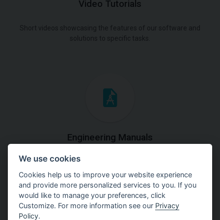
Video Tutorials
Short videos showcasing the features of our software and
solutions to specific tasks.
Engineering Manuals
We use cookies
Step by steps guides on how
to solve a specific tasks.
Cookies help us to improve your website experience
and provide more personalized services to you. If you
would like to manage your preferences, click
Customize. For more information see our
Privacy
Policy
.