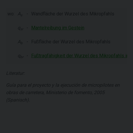
wo:
A
-
Wandfläche der Wurzel des Mikropfahls
s
q
-
Mantelreibung im Gestein
sr
A
-
Fußfläche der Wurzel des Mikropfahls
b
q
-
Fußtragfähigkeit der Wurzel des Mikropfahls im 
br
Literatur:
Guía para el proyecto y la ejecución de micropilotes en
obras de carretera, Ministerio de fomento, 2005
(Spanisch).