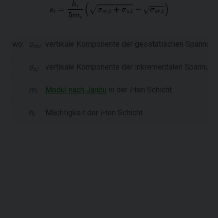
wo:
σ
vertikale Komponente der geostatischen Spannung 
or,i
σ
vertikale Komponente der inkrementalen Spannung (
z,i
m
Modul nach Janbu
in der
i
-ten Schicht
i
h
Mächtigkeit der
i
-ten Schicht
i