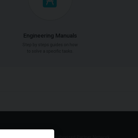
Engineering Manuals
Step by steps guides on how
to solve a specific tasks.
Authorized Partner Network