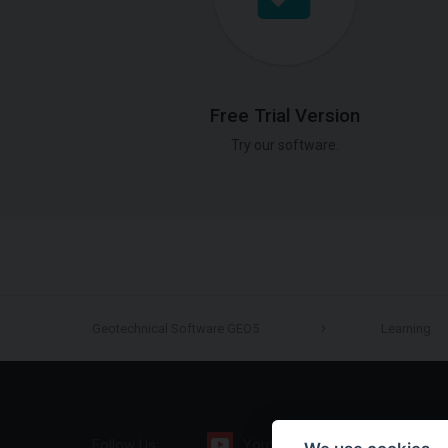
Free Trial Version
Try our software.
Geotechnical Software GEO5
Learning
Follow Us:
Youtube
Facebook