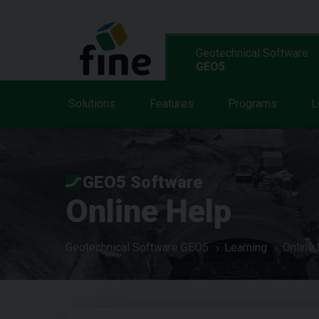
Geotechnical Software
GEO5
Solutions
Features
Programs
L
GEO5 Software
Online Help
Geotechnical Software GEO5
Learning
Online