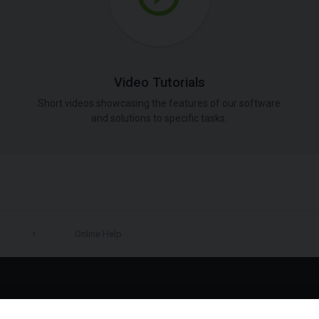
Video Tutorials
Short videos showcasing the features of our software
and solutions to specific tasks.
Online Help
LinkedIn