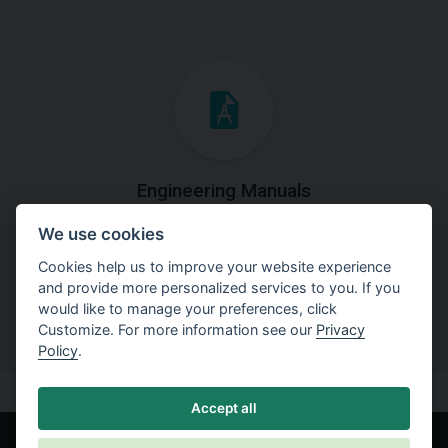
Engineering Manuals
We use cookies
Step by steps guides on how
to solve a specific tasks.
Cookies help us to improve your website experience
and provide more personalized services to you. If you
would like to manage your preferences, click
Customize. For more information see our
Privacy
Policy
.
Accept all