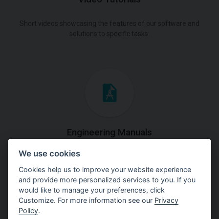
Short videos showcasing the features of our software and
solutions to specific tasks.
Engineering Manuals
We use cookies
Step by steps guides on how
to solve a specific tasks.
Cookies help us to improve your website experience
and provide more personalized services to you. If you
would like to manage your preferences, click
Customize. For more information see our
Privacy
Policy
.