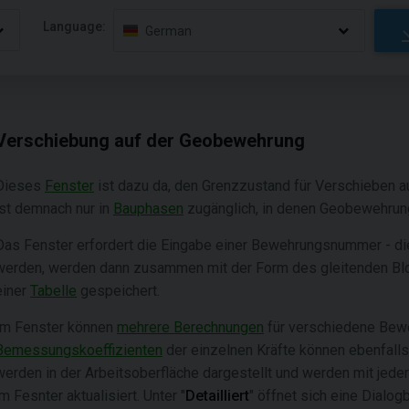
Language:
German
Verschiebung auf der Geobewehrung
Dieses
Fenster
ist dazu da, den Grenzzustand für Verschieben 
ist demnach nur in
Bauphasen
zugänglich, in denen Geobewehrung
Das Fenster erfordert die Eingabe einer Bewehrungsnummer - di
werden, werden dann zusammen mit der Form des gleitenden Bloc
einer
Tabelle
gespeichert.
Im Fenster können
mehrere Berechnungen
für verschiedene Bew
Bemessungskoeffizienten
der einzelnen Kräfte können ebenfalls
werden in der Arbeitsoberfläche dargestellt und werden mit jede
im Fesnter aktualisiert. Unter "
Detailliert
" öffnet sich eine Dialogb