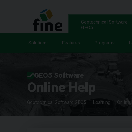
Geotechnical Software
GEO5
Solutions
Features
Programs
L
GEO5 Software
Online Help
Geotechnical Software GEO5
Learning
Online