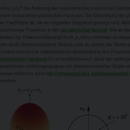
pl
wobei
Δε
die Änderung der volumetrischen plastischen Dehnung
v
einem assoziierten plastischen Fluss aus. Die Entwicklung der 
der Fließfläche ab, die im folgenden Diagramm gezeigt wird. Ähn
kreisförmige Projektion in den
deviatorischen Bereich
. Wie an de
tendiert der Prekonsolidierungsdruck
p
dazu, entweder zu steige
c
oder leicht überkonsolidierte Böden), oder zu sinken, der Boden er
Zustand erreicht.Die mathematische Beschreibung des Prozesse
theoretischen Handbuch
.Es ist erwähnenswert, dass der vorherg
tatsächlichen Entfestigungsgrad von überkonsolidierten Böden e
werden teilweise durch
die Formulierung des Verallgemeinerten
behoben.