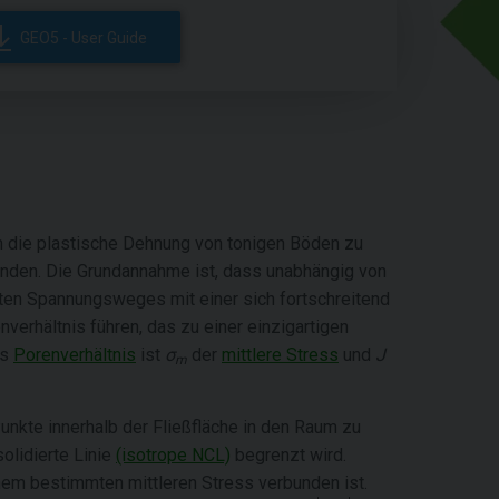
GEO5 - User Guide
m die plastische Dehnung von tonigen Böden zu
finden. Die Grundannahme ist, dass unabhängig von
ten Spannungsweges mit einer sich fortschreitend
verhältnis führen, das zu einer einzigartigen
as
Porenverhältnis
ist
σ
der
mittlere Stress
und
J
m
Punkte innerhalb der Fließfläche in den Raum zu
olidierte Linie
(isotrope NCL)
begrenzt wird.
nem bestimmten mittleren Stress verbunden ist.