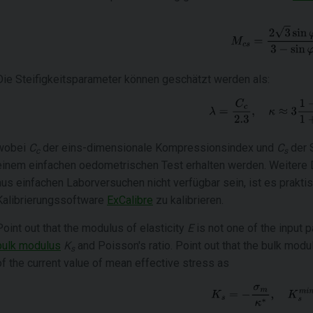
Die Steifigkeitsparameter können geschätzt werden als:
wobei
C
der eins-dimensionale Kompressionsindex und
C
der 
c
s
einem einfachen oedometrischen Test erhalten werden. Weitere D
aus einfachen Laborversuchen nicht verfügbar sein, ist es prakt
Kalibrierungssoftware
ExCalibre
zu kalibrieren.
Point out that the modulus of elasticity
E
is not one of the input 
bulk modulus
K
and Poisson's ratio. Point out that the bulk mod
s
of the current value of mean effective stress as