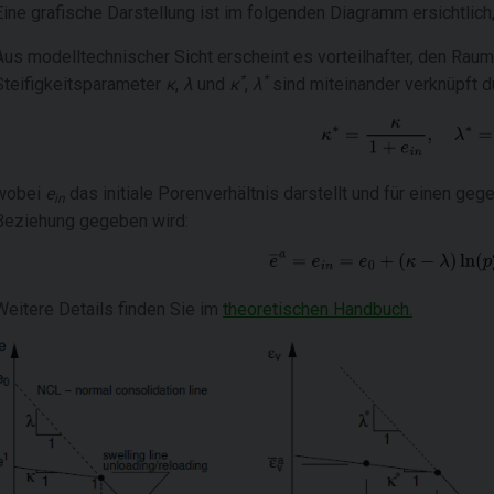
Eine grafische Darstellung ist im folgenden Diagramm ersichtlich
Aus modelltechnischer Sicht erscheint es vorteilhafter, den Rau
*
*
Steifigkeitsparameter
κ
,
λ
und
κ
,
λ
sind miteinander verknüpft d
wobei
e
das initiale Porenverhältnis darstellt und für einen g
in
Beziehung gegeben wird:
Weitere Details finden Sie im
theoretischen Handbuch.