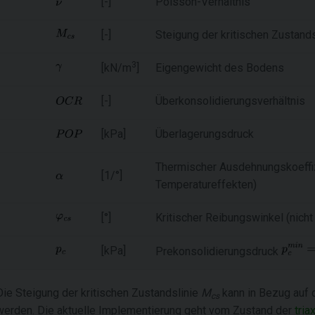
[-]
Poisson-Verhältnis
[-]
Steigung der kritischen Zustands
3
[kN/m
]
Eigengewicht des Bodens
[-]
Überkonsolidierungsverhältnis
[kPa]
Überlagerungsdruck
Thermischer Ausdehnungskoeffiz
[1/°]
Temperatureffekten)
[°]
Kritischer Reibungswinkel (nich
[kPa]
Prekonsolidierungsdruck
Die Steigung der kritischen Zustandslinie
M
kann in Bezug auf 
cs
werden. Die aktuelle Implementierung geht vom Zustand der
tri