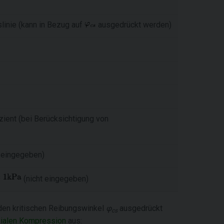
linie (kann in Bezug auf
ausgedrückt werden)
ient (bei Berücksichtigung von
t eingegeben)
(nicht eingegeben)
den kritischen Reibungswinkel
φ
ausgedrückt
cs
axialen Kompression
aus: