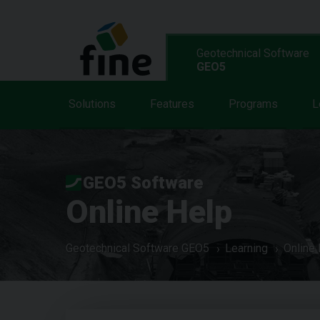
Geotechnical Software
GEO5
Solutions
Features
Programs
L
GEO5 Software
Online Help
Geotechnical Software GEO5
Learning
Online