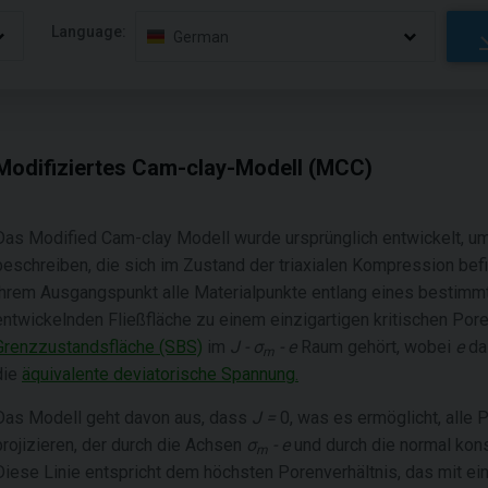
Language:
German
Modifiziertes Cam-clay-Modell (MCC)
Das Modified Cam-clay Modell wurde ursprünglich entwickelt, u
beschreiben, die sich im Zustand der triaxialen Kompression be
ihrem Ausgangspunkt alle Materialpunkte entlang eines bestimm
entwickelnden Fließfläche zu einem einzigartigen kritischen Poren
Grenzzustandsfläche (SBS)
im
J - σ
- e
Raum gehört, wobei
e
d
m
die
äquivalente deviatorische Spannung.
Das Modell geht davon aus, dass
J =
0, was es ermöglicht, alle 
projizieren, der durch die Achsen
σ
- e
und durch die normal kons
m
Diese Linie entspricht dem höchsten Porenverhältnis, das mit ei