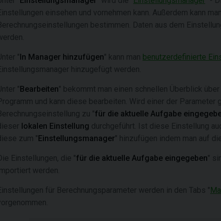
Unter "
Einstellungsmanager
" wird die "
Einstellungsmanager
" - 
Einstellungen einsehen und vornehmen kann. Außerdem kann man 
Berechnungseinstellungen bestimmen. Daten aus dem Einstell
werden.
Unter "
In Manager hinzufügen
" kann man
benutzerdefinierte Ei
Einstellungsmanager hinzugefügt werden.
Unter "
Bearbeiten
" bekommt man einen schnellen Überblick über 
Programm und kann diese bearbeiten. Wird einer der Parameter ge
Berechnungseinstellung zu "
für die aktuelle Aufgabe eingegeb
dieser
lokalen Einstellung
durchgeführt. Ist diese Einstellung a
diese zum "
Einstellungsmanager
" hinzufügen indem man auf die
Die Einstellungen, die "
für die aktuelle Aufgabe eingegeben
" s
importiert werden.
Einstellungen für Berechnungsparameter werden in den Tabs "
Mat
vorgenommen.