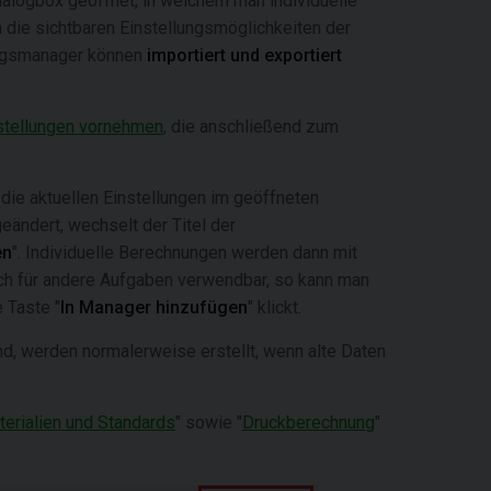
Dialogbox geöffnet, in welchem man individuelle
die sichtbaren Einstellungsmöglichkeiten der
ungsmanager können
importiert und exportiert
nstellungen vornehmen
, die anschließend zum
die aktuellen Einstellungen im geöffneten
ändert, wechselt der Titel der
en
". Individuelle Berechnungen werden dann mit
uch für andere Aufgaben verwendbar, so kann man
 Taste "
In Manager hinzufügen
" klickt.
ind, werden normalerweise erstellt, wenn alte Daten
erialien und Standards
" sowie "
Druckberechnung
"