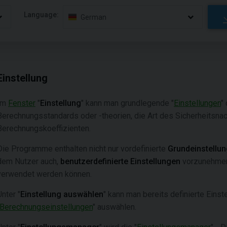
Language:
German
Einstellung
Im
Fenster
"
Einstellung
" kann man grundlegende "
Einstellungen
"
Berechnungsstandards oder -theorien, die Art des Sicherheitsnac
Berechnungskoeffizienten.
Die Programme enthalten nicht nur vordefinierte
Grundeinstellu
dem Nutzer auch,
benutzerdefinierte Einstellungen
vorzunehmen
verwendet werden können.
Unter "
Einstellung auswählen
" kann man bereits definierte Einst
Berechnungseinstellungen
" auswählen.