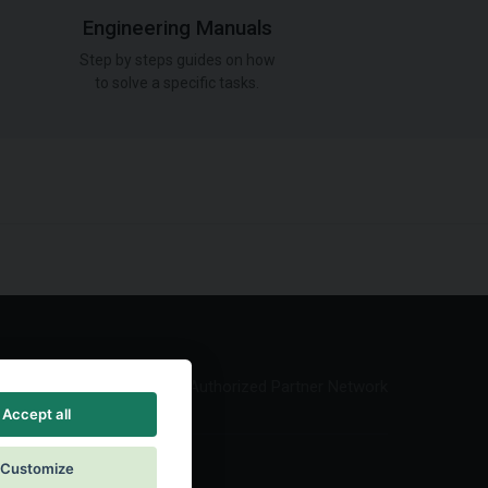
Engineering Manuals
Step by steps guides on how
to solve a specific tasks.
Authorized Partner Network
Accept all
Customize