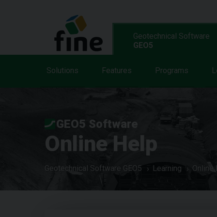
Geotechnical Software
GEO5
Solutions
Features
Programs
L
GEO5 Software
Online Help
Geotechnical Software GEO5
Learning
Online