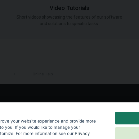
Video Tutorials
Short videos showcasing the features of our software
and solutions to specific tasks.
Online Help
LinkedIn
prove your website experience and provide more
to you. If you would like to manage your
stomize. For more information see our
Privacy