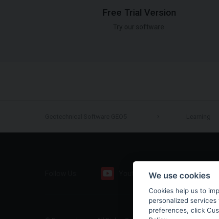
Free Trial Version
Try our software.
Geotechnical Software GEO5
Learning
Follow Us:
Youtube
Facebook
We use cookies
Cookies help us to im
personalized services 
preferences, click Cu