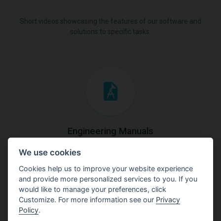
Short videos showcasing the features of our software and
solutions to specific tasks.
Engineering Manuals
We use cookies
Step by steps guides on how
to solve a specific tasks.
Cookies help us to improve your website experience
and provide more personalized services to you. If you
would like to manage your preferences, click
Customize. For more information see our
Privacy
Policy
.