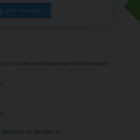
GEO5 - User Guide
bis 10
m
), kann die Welligkeit der Gleitfläche durch
che
 Gleitfläche um den Wert
Δτ
: