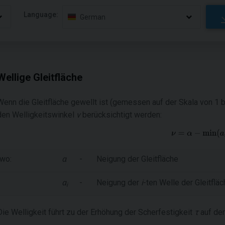
Language:
German
Wellige Gleitfläche
Wenn die Gleitfläche gewellt ist (gemessen auf der Skala von 1 
den Welligkeitswinkel
ν
berücksichtigt werden:
wo:
α
-
Neigung der Gleitfläche
α
-
Neigung der
i
-ten Welle der Gleitflä
i
Die Welligkeit führt zu der Erhöhung der Scherfestigkeit
τ
auf der