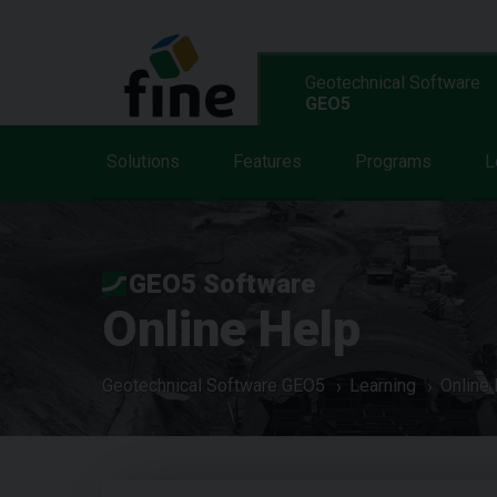
Geotechnical Software
GEO5
Solutions
Features
Programs
L
GEO5 Software
Online Help
Geotechnical Software GEO5
Learning
Online