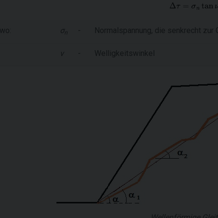
wo:
σ
-
Normalspannung, die senkrecht zur G
n
ν
-
Welligkeitswinkel
Wellenförmige Gleit