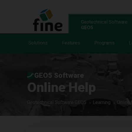
Geotechnical Software
GEO5
Solutions
Features
Programs
L
GEO5 Software
Online Help
Geotechnical Software GEO5
Learning
Online