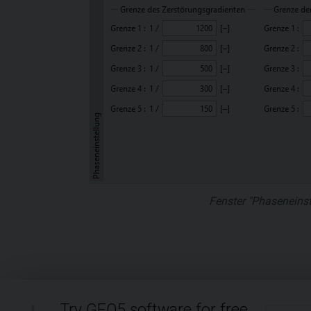
Fenster "Phaseneinst
Try GEO5 software for free.