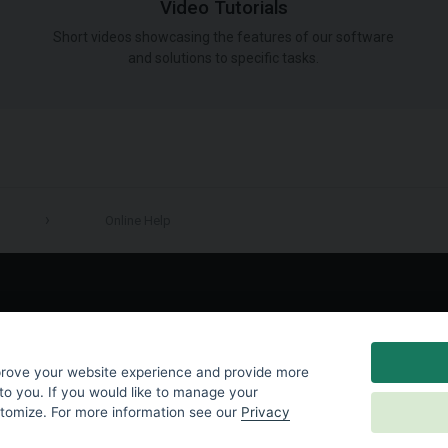
Video Tutorials
Short videos showcasing the features of our software
and solutions to specific tasks.
Online Help
LinkedIn
prove your website experience and provide more
to you. If you would like to manage your
stomize. For more information see our
Privacy
y
|
Cookies Settings
|
End User License Agreement
|
Contact Us