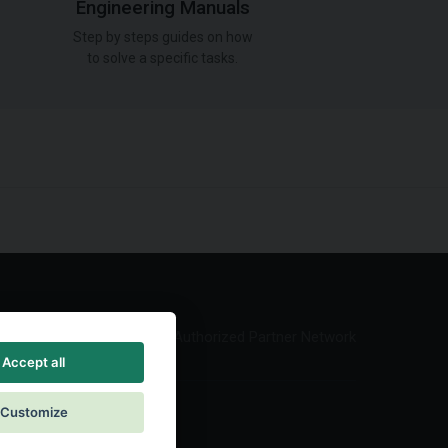
Engineering Manuals
Step by steps guides on how
to solve a specific tasks.
Authorized Partner Network
Accept all
Customize