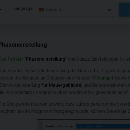
Language:
German
Phaseneinstellung
Das
Fenster
"
Phaseneinstellung
" dient dazu, Einstellungen fü
Das Fenster enthält die Einstellung der Grenze für Zugschädigu
werden die Schäden an Gebäuden im Fenster "
Störungen
" bewert
(Standardeinstellung
für
Mauergebäude
) und Benutzereinstellun
die von Standards vorgeschrieben werden bzw. gewonnen durch E
Die Grenzwerte müssen abwärts bzw. aufsteigend definiert werd
möchten, als im Programm festgelegt wurde, können Sie einige