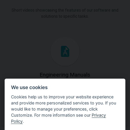
Short videos showcasing the features of our software and
solutions to specific tasks.
Engineering Manuals
We use cookies
Step by steps guides on how
to solve a specific tasks.
Cookies help us to improve your website experience
and provide more personalized services to you. If you
would like to manage your preferences, click
Customize. For more information see our
Privacy
Policy
.