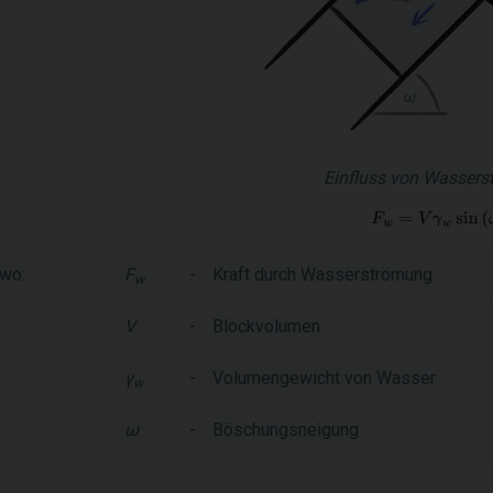
Einfluss von Wasser
wo:
F
-
Kraft durch Wasserströmung
w
V
-
Blockvolumen
γ
-
Volumengewicht von Wasser
w
ω
-
Böschungsneigung