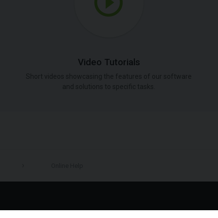
Video Tutorials
Short videos showcasing the features of our software
and solutions to specific tasks.
Online Help