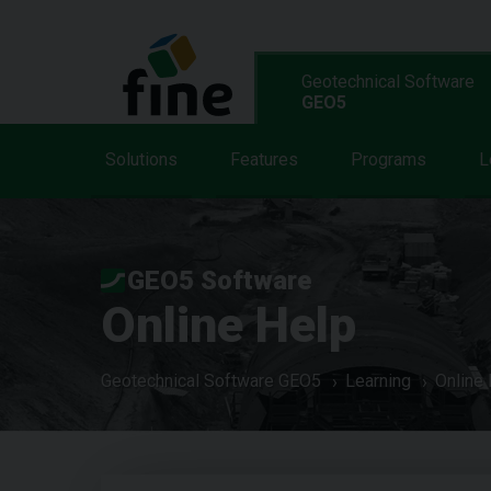
Geotechnical Software
GEO5
Solutions
Features
Programs
L
GEO5 Software
Online Help
Geotechnical Software GEO5
Learning
Online