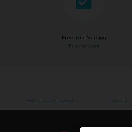
Free Trial Version
Try our software.
Geotechnical Software GEO5
Learning