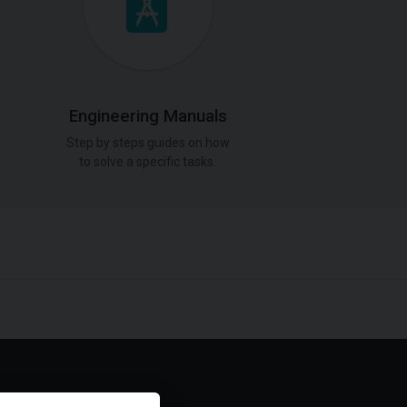
Engineering Manuals
Step by steps guides on how
to solve a specific tasks.