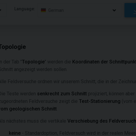
Language:
German
Topologie
In der Tab "
Topologie
" werden die
Koordinaten der Schnittpunk
Schnitt angezeigt werden sollen.
Alle Feldversuche ordnen wir unserem Schnitt, die in der Zeichn
Die Teste werden
senkrecht zum Schnitt
projiziert, können abe
zugeordneten Feldversuche zeigt die
Test-Stationierung
(vom e
vom geologischen Schnitt
.
Als nächstes muss die vertikale
Verschiebung des Feldversuc
keine
- Standardoption, Feldversuch wird in der realen Mee