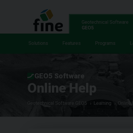
Geotechnical Software
GEO5
Solutions
Features
Programs
L
GEO5 Software
Online Help
Geotechnical Software GEO5
Learning
Online