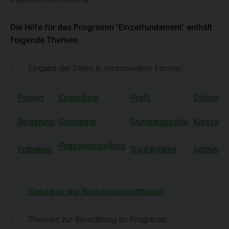
Die Hilfe für das Programm
"
Einzelfundament
"
enthält
folgende Themen:
Eingabe der Daten in verschiedene Fenster:
Projekt
Einstellung
Profil
Dilatomet
Belastung
Geometrie
Gründungssohle
Kiessandp
Phaseneinstellung
Erdbeben
Tragfähigkeit
Setzung
Standards und Berechnungsmethoden
Theorien zur Berechnung im Programm