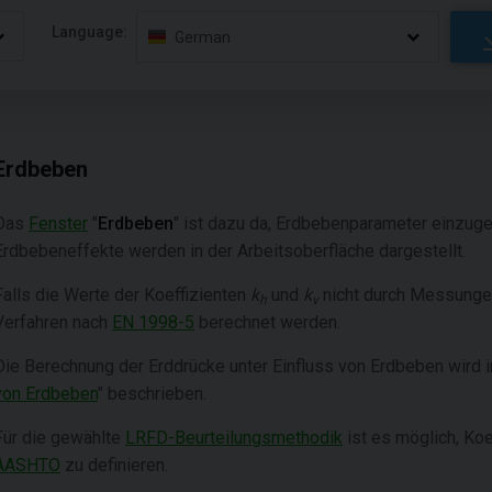
Language:
German
Erdbeben
Das
Fenster
"
Erdbeben
" ist dazu da, Erdbebenparameter einzug
Erdbebeneffekte werden in der Arbeitsoberfläche dargestellt.
Falls die Werte der Koeffizienten
k
und
k
nicht durch Messungen
h
v
Verfahren nach
EN 1998-5
berechnet werden.
Die Berechnung der Erddrücke unter Einfluss von Erdbeben wird im
von Erdbeben
" beschrieben.
Für die gewählte
LRFD-Beurteilungsmethodik
ist es möglich, Koe
AASHTO
zu definieren.