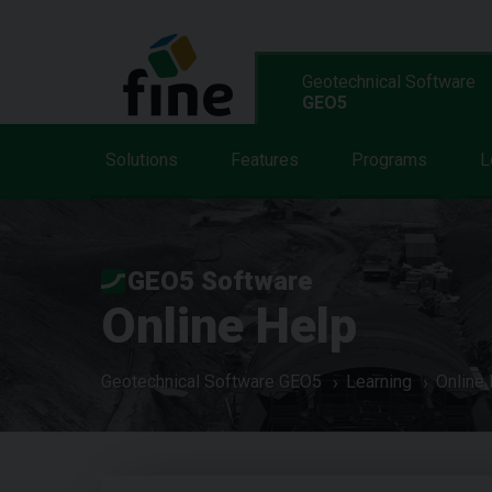
Geotechnical Software
GEO5
Solutions
Features
Programs
L
GEO5 Software
Online Help
Geotechnical Software GEO5
Learning
Online