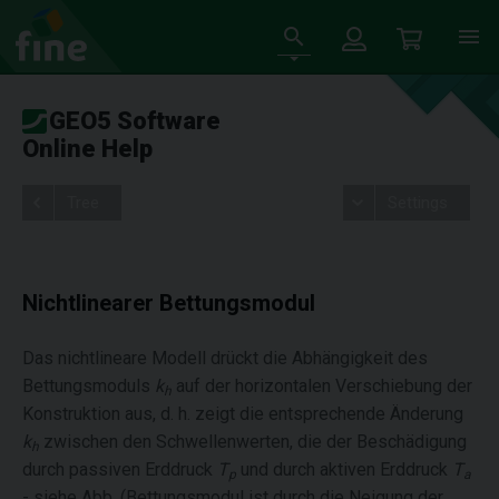
GEO5 Software
Online Help
Tree
Settings
Nichtlinearer Bettungsmodul
Das nichtlineare Modell drückt die Abhängigkeit des
Bettungsmoduls
k
auf der horizontalen Verschiebung der
h
Konstruktion aus, d. h. zeigt die entsprechende Änderung
k
zwischen den Schwellenwerten, die der Beschädigung
h
durch passiven Erddruck
T
und durch aktiven Erddruck
T
p
a
- siehe Abb. (Bettungsmodul ist durch die Neigung der