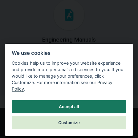
Engineering Manuals
We use cookies
Step by steps guides on how
to solve a specific tasks.
Cookies help us to improve your website experience
and provide more personalized services to you. If you
would like to manage your preferences, click
Customize. For more information see our
Privacy
Policy
.
Accept all
Customize
© Fine spol. s r.o.