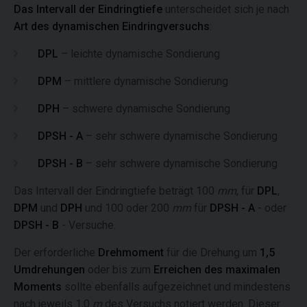
Das Intervall der Eindringtiefe
unterscheidet sich je nach
Art des dynamischen Eindringversuchs
:
DPL
– leichte dynamische Sondierung
DPM
– mittlere dynamische Sondierung
DPH
– schwere dynamische Sondierung
DPSH - A
– sehr schwere dynamische Sondierung
DPSH - B
– sehr schwere dynamische Sondierung
Das Intervall der Eindringtiefe beträgt 100
mm
, für
DPL
,
DPM
und
DPH
und 100 oder 200
mm
für
DPSH - A
- oder
DPSH - B
- Versuche.
Der erforderliche
Drehmoment
für die Drehung um
1,5
Umdrehungen
oder bis zum
Erreichen des maximalen
Moments
sollte ebenfalls aufgezeichnet und mindestens
nach jeweils 1,0
m
des Versuchs notiert werden. Dieser