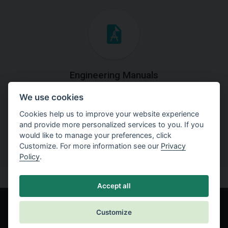
Engineering Manuals
We use cookies
Step by steps guides on how
to solve a specific tasks.
Cookies help us to improve your website experience
and provide more personalized services to you. If you
would like to manage your preferences, click
Customize. For more information see our
Privacy
Policy
.
Accept all
Customize
© Fine spol. s r.o.