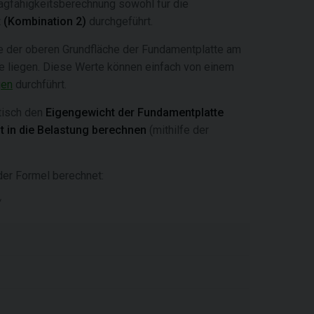
agfähigkeitsberechnung sowohl für die
t
(Kombination 2)
durchgeführt.
he der oberen Grundfläche der Fundamentplatte am
tte liegen. Diese Werte können einfach von einem
gen
durchführt.
tisch den
Eigengewicht der Fundamentplatte
 in die Belastung berechnen
(mithilfe der
er Formel berechnet: