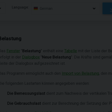
Language:
German
Belastung
Das
Fenster
"
Belastung
" enthält eine
Tabelle
mit der Liste der B
erfolgt in der
Dialogbox
"
Neue Belastung
". Die Kräfte sind gemä
Seite der Dialogbox aufgezeichnet ist.
Das Programm ermöglicht auch den
Import von Belastung
, den m
Die folgenden Lastarten können angegeben werden:
Die Bemessungslast
dient zum Nachweis der vertikalen Tra
Die Gebrauchslast
dient zur Berechnung der Setzung der P