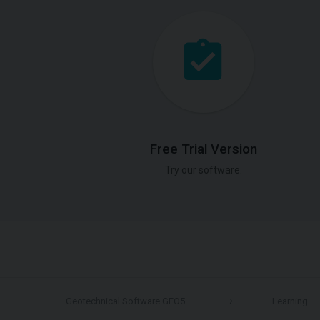
Free Trial Version
Try our software.
Geotechnical Software GEO5
Learning