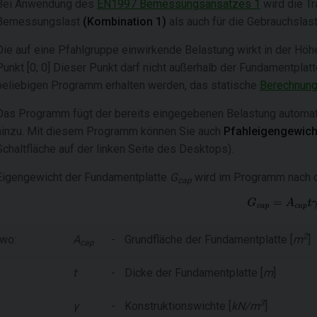
Bei Anwendung des
EN1997 Bemessungsansatzes 1
wird die Tr
Bemessungslast
(Kombination 1)
als auch für die Gebrauchslas
Die auf eine Pfahlgruppe einwirkende Belastung wirkt in der Hö
Punkt [0; 0] Dieser Punkt darf nicht außerhalb der Fundamentpla
beliebigen Programm erhalten werden, das statische
Berechnun
Das Programm fügt der bereits eingegebenen Belastung automa
hinzu. Mit diesem Programm können Sie auch
Pfahleigengewicht
Schaltfläche auf der linken Seite des Desktops).
Eigengewicht der Fundamentplatte
G
wird im Programm nach d
cap
2
wo:
A
-
Grundfläche der Fundamentplatte [
m
]
cap
t
-
Dicke der Fundamentplatte [
m
]
3
γ
-
Konstruktionswichte [
kN/m
]