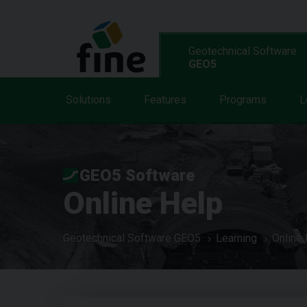
Geotechnical Software
GEO5
Solutions
Features
Programs
L
GEO5 Software
Online Help
Geotechnical Software GEO5
Learning
Online