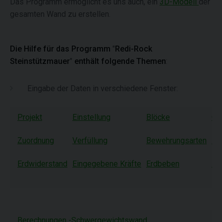
Das Programm ermöglicht es uns auch, ein
3D-Modell
der
gesamten Wand zu erstellen.
Die Hilfe für das Programm
"
Redi-Rock
Steinstützmauer
"
enthält folgende Themen
:
Eingabe der Daten in verschiedene Fenster:
Projekt
Einstellung
Blöcke
Ge
Zuordnung
Verfüllung
Bewehrungsarten
Be
Erdwiderstand
Eingegebene Kräfte
Erdbeben
Ph
Berechnungen -Schwergewichtswand