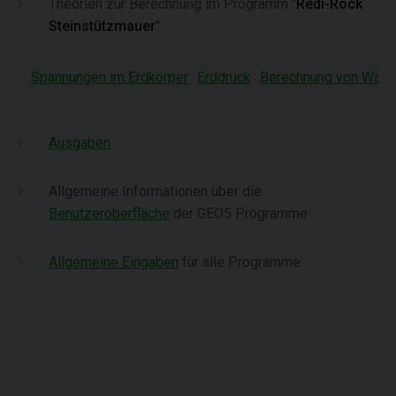
Theorien zur Berechnung im Programm "
Redi-Rock
Steinstützmauer
":
Spannungen im Erdkörper
Erddruck
Berechnung von Wän
Ausgaben
Allgemeine Informationen über die
Benutzeroberfläche
der GEO5 Programme
Allgemeine Eingaben
für alle Programme