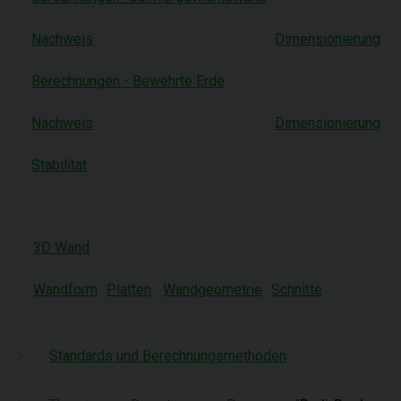
Nachweis
Dimensionierung
T
Berechnungen - Bewehrte Erde
Nachweis
Dimensionierung
T
Stabilität
3D Wand
Wandform
Platten
Wandgeometrie
Schnitte
Standards und Berechnungsmethoden