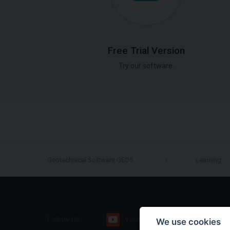
Free Trial Version
Try our software.
Geotechnical Software GEO5
Learning
Follow Us:
Youtube
Facebook
We use cookies