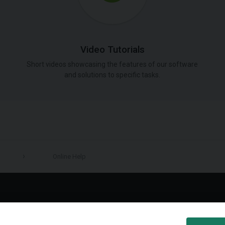
Video Tutorials
Short videos showcasing the features of our software
and solutions to specific tasks.
Online Help
LinkedIn