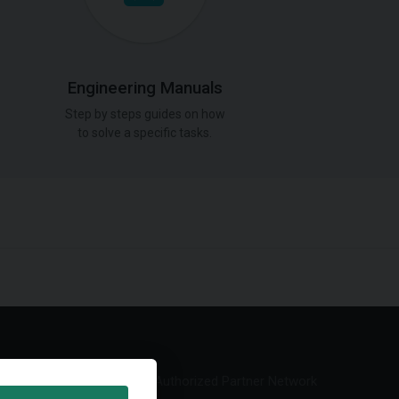
Engineering Manuals
Step by steps guides on how
to solve a specific tasks.
Authorized Partner Network