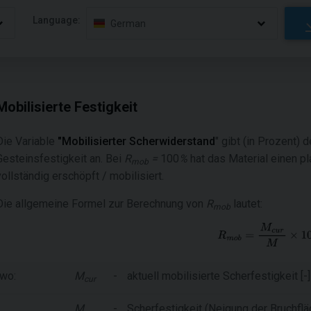
Language:
German
Mobilisierte Festigkeit
Die Variable
"Mobilisierter Scherwiderstand
" gibt (in Prozent)
Gesteinsfestigkeit an. Bei
R
=
100
%
hat das Material einen pl
mob
vollständig erschöpft / mobilisiert.
Die allgemeine Formel zur Berechnung von
R
lautet:
mob
wo:
M
-
aktuell mobilisierte Scherfestigkeit [-]
cur
M
-
Scherfestigkeit (Neigung der Bruchfläc