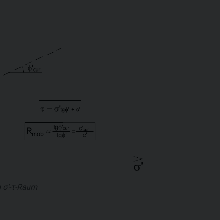
m
σ‘-τ
-Raum