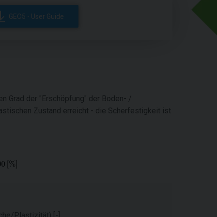
GEO5 - User Guide
 den Grad der "Erschöpfung" der Boden- /
astischen Zustand erreicht - die Scherfestigkeit ist
he/Plastizität) [-]