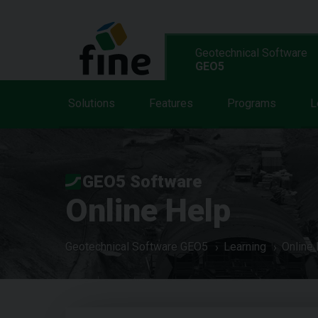
Geotechnical Software
GEO5
Solutions
Features
Programs
L
GEO5 Software
Online Help
Geotechnical Software GEO5
Learning
Online