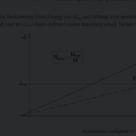
Die Bestimmung (Berechnung) von
M
und
M
hängt vom gewählt
cur
M
) sind im
σ‘
-J
-Raum definiert (siehe Abbildung unten). Details
m
Mobilisierte Festigkeit im