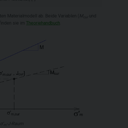
en Materialmodell ab. Beide Variablen (
M
und
cur
 finden sie im
Theoriehandbuch
.
σ‘
-J
-Raum
m