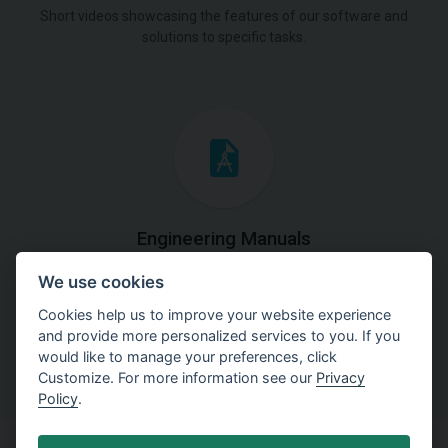
Short videos showcasing the features of our software and
solutions to specific tasks.
Engineering Manuals
We use cookies
Step by steps guides on how
to solve a specific tasks.
Cookies help us to improve your website experience
and provide more personalized services to you. If you
would like to manage your preferences, click
Customize. For more information see our
Privacy
Policy
.