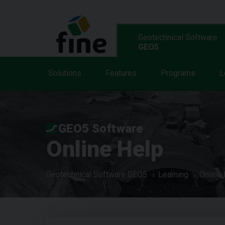
Geotechnical Software
GEO5
Solutions
Features
Programs
L
GEO5 Software
Online Help
Geotechnical Software GEO5
Learning
Online