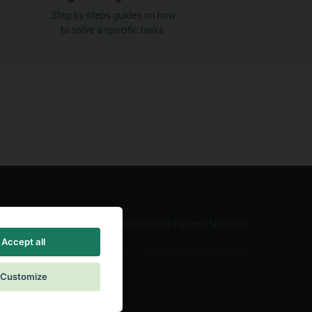
Step by steps guides on how
to solve a specific tasks.
Authorized Partner Network
Accept all
Customize