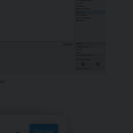
is"
Download