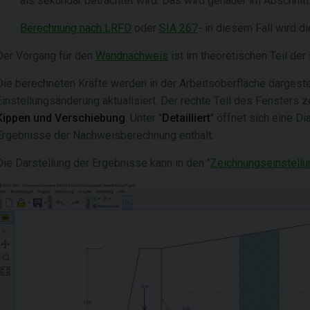
als sekundär betrachtet wird. Das wird genauer im Abschnitt
Berechnung nach LRFD
oder
SIA 267
- in diesem Fall wird di
Der Vorgang für den
Wandnachweis
ist im theoretischen Teil der
Die berechneten Kräfte werden in der Arbeitsoberfläche dargeste
Einstellungsänderung aktualisiert. Der rechte Teil des Fensters 
Kippen
und
Verschiebung
. Unter "
Detailliert
" öffnet sich eine Di
Ergebnisse der Nachweisberechnung enthält.
Die Darstellung der Ergebnisse kann in den "
Zeichnungseinstellu