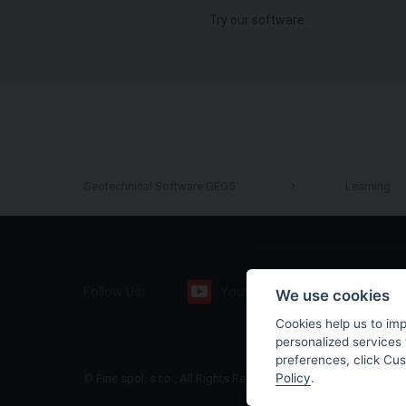
Try our software.
Geotechnical Software GEO5
Learning
Follow Us:
Youtube
Facebook
We use cookies
Cookies help us to im
personalized services 
preferences, click Cu
Policy
.
© Fine spol. s r.o., All Rights Reserved |
Sitemap
|
Privacy Polic