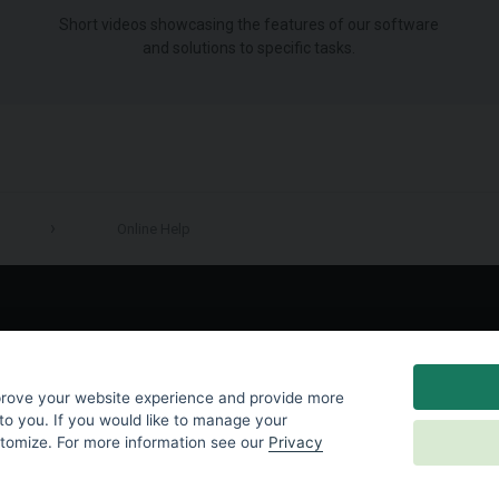
Short videos showcasing the features of our software
and solutions to specific tasks.
Online Help
LinkedIn
prove your website experience and provide more
to you. If you would like to manage your
stomize. For more information see our
Privacy
y
|
Cookies Settings
|
End User License Agreement
|
Contact Us