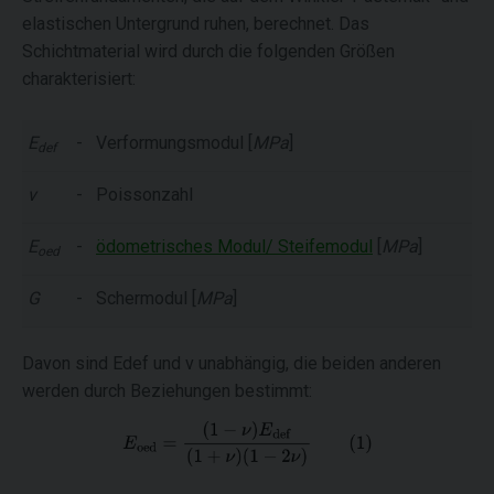
elastischen Untergrund ruhen, berechnet. Das
Schichtmaterial wird durch die folgenden Größen
charakterisiert:
E
-
Verformungsmodul [
MPa
]
def
ν
-
Poissonzahl
E
-
ödometrisches Modul/ Steifemodul
[
MPa
]
oed
G
-
Schermodul [
MPa
]
Davon sind Edef und ν unabhängig, die beiden anderen
werden durch Beziehungen bestimmt: