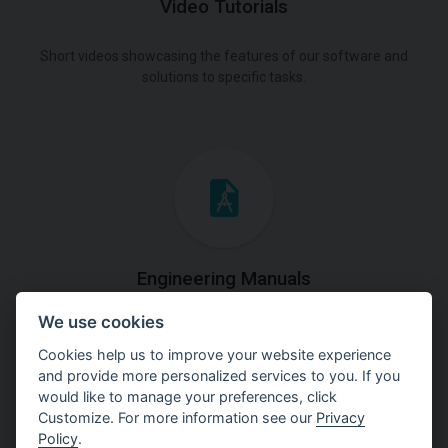
Video Tutorials
Short videos showcasing the features of our software and
solutions to specific tasks.
Engineering Manuals
We use cookies
Step by steps guides on how
to solve a specific tasks.
Cookies help us to improve your website experience
and provide more personalized services to you. If you
would like to manage your preferences, click
Customize. For more information see our
Privacy
Policy
.