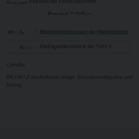
p
wird nach der Formel bestimmt:
max, shaft
wo:
α
-
Abminderungsbeiwert der Mantelreibung
s
q
-
Eindringwiderstand in der Tiefe
h
c, z, a
Literatur:
EN 1997-2 Geotechnical design. Ground investigation and
testing.