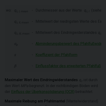
wo:
q
-
Durchmesser aus der Werte
q
(siehe A
c, I, mean
c, I
q
-
Mittelwert der niedrigsten Werte des Ein
c, II, mean
q
-
Mittelwert des Eindringwiderstandes
q
c, III, mean
c, III
α
-
Abminderungsbeiwert des Pfahlfußwiders
p
s
-
Koeffizient der Pfahlform
β
-
Einflussfaktor des erweiterten Pfahlfuß
Maximaler Wert des Eindringwiderstandes
q
ist durch
c
den Wert
MPa
begrenzt. In der nichtbindigen Böden wird
der
Einfluss der Überkonsolidierung (OCR)
betrachtet.
Maximale Reibung am Pfahlmantel
(Mantelwiderstand)