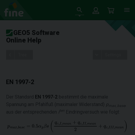
GEO5 Software
Online Help
Tree
Settings
EN 1997-2
Der Standsrd
EN 1997-2
bestimmt die maximale
Spannung am Pfahlfuß (maximaler Widerstand)
p
,
max, base
ten
aus der entsprechenden
i
Eindringversuch wie folgt: