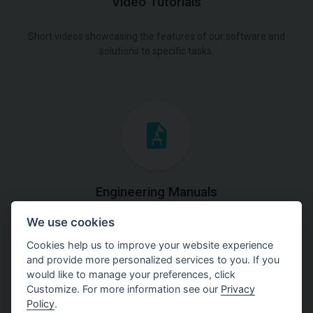
Video Tutorials
Short videos showcasing the features of our software and
solutions to specific tasks.
Engineering Manuals
We use cookies
Step by steps guides on how
to solve a specific tasks.
Cookies help us to improve your website experience
and provide more personalized services to you. If you
would like to manage your preferences, click
Customize. For more information see our
Privacy
Policy
.