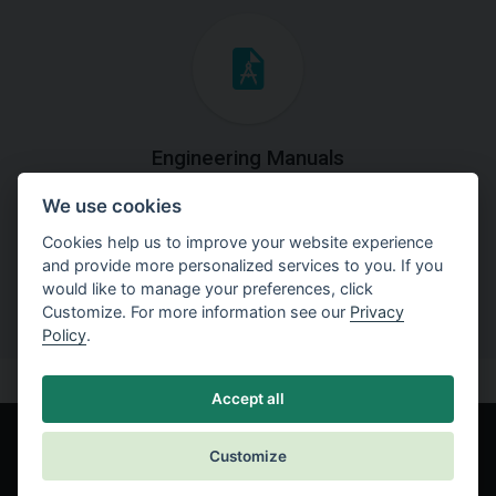
Engineering Manuals
We use cookies
Step by steps guides on how
to solve a specific tasks.
Cookies help us to improve your website experience
and provide more personalized services to you. If you
would like to manage your preferences, click
Customize. For more information see our
Privacy
Policy
.
Accept all
Customize
© Fine spol. s r.o.