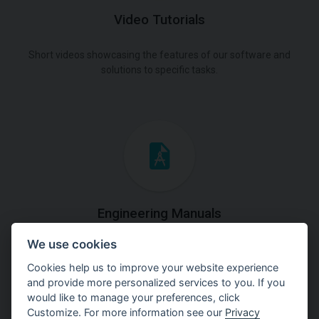
Video Tutorials
Short videos showcasing the features of our software and
solutions to specific tasks.
Engineering Manuals
We use cookies
Step by steps guides on how
to solve a specific tasks.
Cookies help us to improve your website experience
and provide more personalized services to you. If you
would like to manage your preferences, click
Customize. For more information see our
Privacy