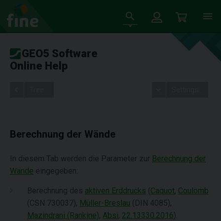
GEO5 Software
Online Help
Tree
Settings
Berechnung der Wände
In diesem Tab werden die Parameter zur
Berechnung der
Wände
eingegeben:
Berechnung des
aktiven Erddrucks
(
Caquot
,
Coulomb
(CSN 730037),
Müller-Breslau
(DIN 4085),
Mazindrani (Rankine)
,
Absi
,
22.13330.2016
).