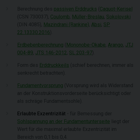
Berechnung des
passiven Erddrucks
(
Caquot-Kerisel
(CSN 730037),
Coulomb
,
Müller-Breslau
,
Sokolovski
(DIN 4085),
Mazindrani (Rankine)
,
Absi
,
SP
22.13330.2016
).
Erdbebenberechnung
(
Mononobe-Okabe
,
Arango
,
JTJ
004-89
,
JTS 146-2012
,
SL 203-97
).
Form des
Erddruckkeils
(schief berechnen, immer als
senkrecht betrachten).
Fundamentvorsprung
(Vorsprung wird als Widerstand
an der Konstruktionsvorderseite berücksichtigt oder
als schräge Fundamentsohle).
Erlaubte Exzentrizität
- für Bemessung der
Sohlspannung an der Fundamentunterseite
liegt der
Wert für die maximal erlaubte Exzentrizität im
Bereich von 0,1 bis 0,4.