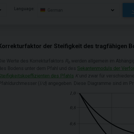
Language:
German
Korrekturfaktor der Steifigkeit des tragfähigen 
Die Werte des Korrekturfaktors
R
werden allgemein im Abhängig
b
des Bodens unter dem Pfahl und des
Sekantenmoduls der Verf
Steifigkeitskoeffizienten des Pfahls
K
und zwar für verschiedene
Pfahldurchmesser (
l
/
d
) angegeben. Diese Diagramme sind im Pr