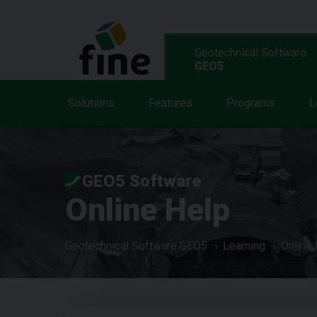
Geotechnical Software
GEO5
Solutions
Features
Programs
L
GEO5 Software
Online Help
Geotechnical Software GEO5
Learning
Online