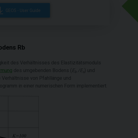
GEO5 - User Guide
Bodens Rb
keit des Verhältnisses des Elastizitätsmoduls
ormung
des umgebenden Bodens (
E
/
E
) und
b
s
 Verhältnisse von Pfahllänge und
ogramm in einer numerischen Form implementiert.