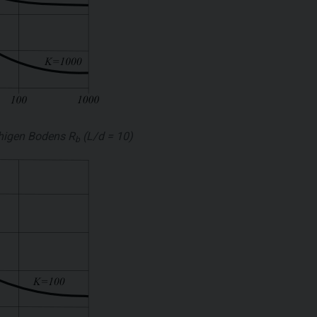
fähigen Bodens
R
(L/d = 10)
b