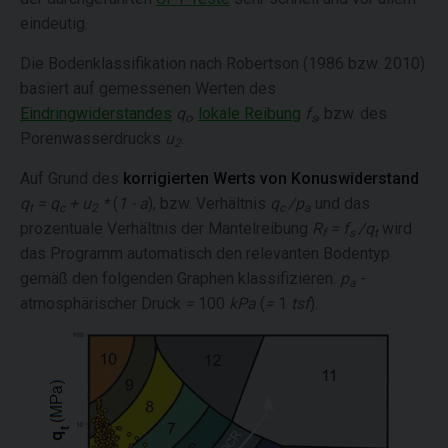
eindeutig.
Die Bodenklassifikation nach Robertson (1986 bzw. 2010)
basiert auf gemessenen Werten des
Eindringwiderstandes
q
,
lokale Reibung
f
, bzw. des
c
s
Porenwasserdrucks
u
.
2
Auf Grund des
korrigierten Werts von Konuswiderstand
q
= q
+ u
*
(
1 - a
), bzw. Verhältnis
q
/p
und das
t
c
2
c
a
prozentuale Verhältnis der Mantelreibung
R
= f
/q
wird
f
s
t
das Programm automatisch den relevanten Bodentyp
gemäß den folgenden Graphen klassifizieren.
p
-
a
atmosphärischer Druck
=
100
kPa
(
=
1
tsf
).