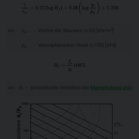
3
wo:
γ
-
Wichte der Wassers (≈10) [
kN/m
]
w
p
-
atmosphärischer Druck (≈100) [
kPa
]
a
wo:
R
-
prozentuelle Verhältnis der
Mantelreibung und de
f