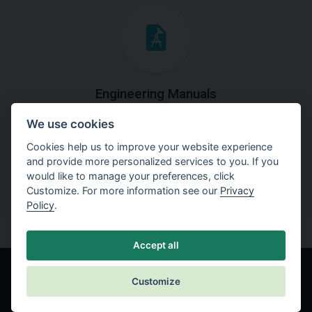
Engineering Manuals
We use cookies
Step by steps guides on how
to solve a specific tasks.
Cookies help us to improve your website experience
and provide more personalized services to you. If you
would like to manage your preferences, click
Customize. For more information see our
Privacy
Policy
.
Accept all
Customize
© Fine spol. s r.o.