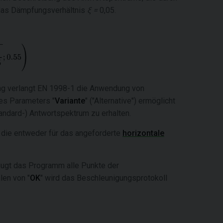
das Dämpfungsverhältnis
ξ =
0,05.
ng verlangt EN 1998-1 die Anwendung von
es Parameters "
Variante
" ("Alternative") ermöglicht
andard-) Antwortspektrum zu erhalten.
, die entweder für das angeforderte
horizontale
eugt das Programm alle Punkte der
en von "
OK
" wird das Beschleunigungsprotokoll