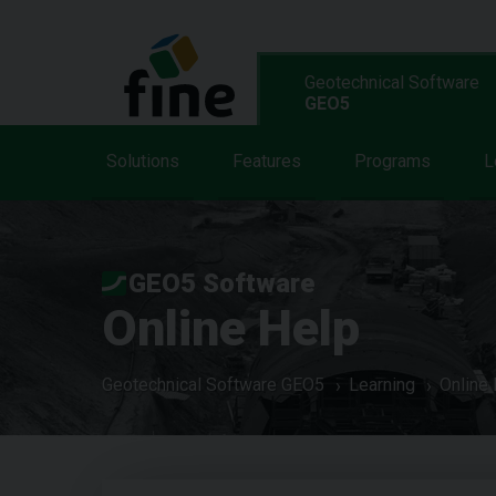
Geotechnical Software
GEO5
Solutions
Features
Programs
L
GEO5 Software
Online Help
Geotechnical Software GEO5
Learning
Online