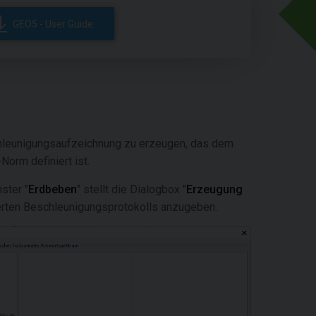
GEO5 - User Guide
hleunigungsaufzeichnung zu erzeugen, das dem
orm definiert ist.
nster "
Erdbeben
" stellt die Dialogbox "
Erzeugung
ierten Beschleunigungsprotokolls anzugeben.