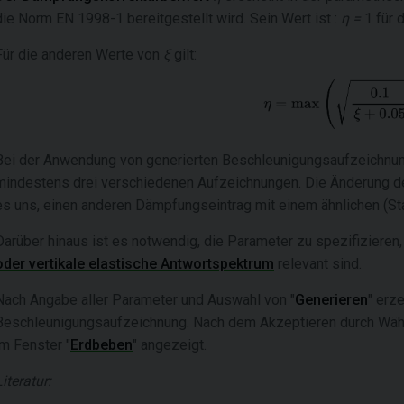
die Norm EN 1998-1 bereitgestellt wird. Sein Wert ist :
η =
1 für 
Für die anderen Werte von
ξ
gilt:
Bei der Anwendung von generierten Beschleunigungsaufzeichnu
mindestens drei verschiedenen Aufzeichnungen. Die Änderung d
es uns, einen anderen Dämpfungseintrag mit einem ähnlichen (St
Darüber hinaus ist es notwendig, die Parameter zu spezifizieren
oder vertikale elastische Antwortspektrum
relevant sind.
Nach Angabe aller Parameter und Auswahl von "
Generieren
" erz
Beschleunigungsaufzeichnung. Nach dem Akzeptieren durch Wähl
im Fenster "
Erdbeben
" angezeigt.
Literatur: