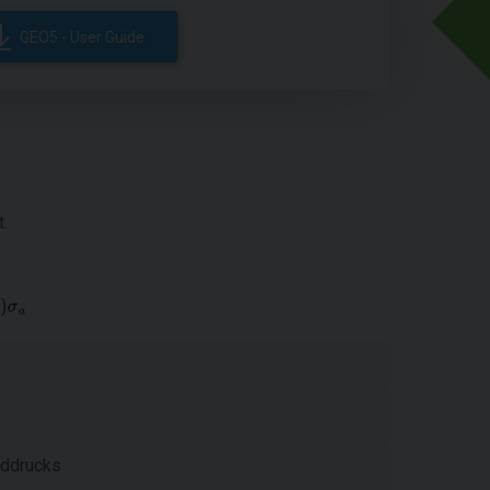
GEO5 - User Guide
.
rddrucks