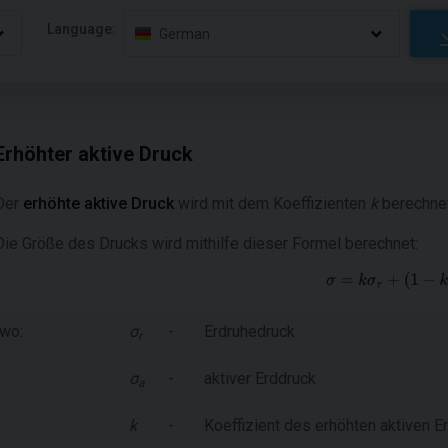
Language:
German
Erhöhter aktive Druck
Der
erhöhte aktive Druck
wird mit dem Koeffizienten
k
berechnet
Die Größe des Drucks wird mithilfe dieser Formel berechnet:
wo:
σ
-
Erdruhedruck
r
σ
-
aktiver Erddruck
a
k
-
Koeffizient des erhöhten aktiven E