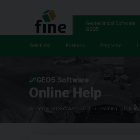
Geotechnical Software
GEO5
Solutions
Features
Programs
L
GEO5 Software
Online Help
Geotechnical Software GEO5
Learning
Online