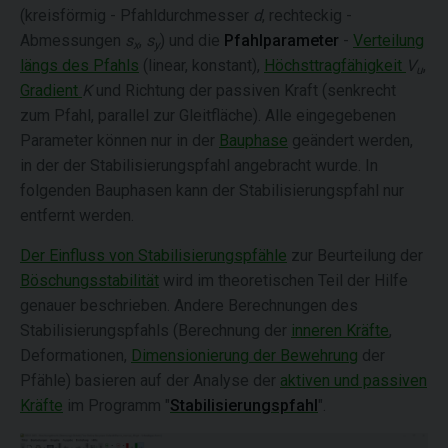
(kreisförmig - Pfahldurchmesser
d
, rechteckig -
Abmessungen
s
,
s
) und die
Pfahlparameter
-
Verteilung
x
y
längs des Pfahls
(linear, konstant),
Höchsttragfähigkeit
V
,
u
Gradient
K
und Richtung der passiven Kraft (senkrecht
zum Pfahl, parallel zur Gleitfläche). Alle eingegebenen
Parameter können nur in der
Bauphase
geändert werden,
in der der Stabilisierungspfahl angebracht wurde. In
folgenden Bauphasen kann der Stabilisierungspfahl nur
entfernt werden.
Der Einfluss von Stabilisierungspfähle
zur Beurteilung der
Böschungsstabilität
wird im theoretischen Teil der Hilfe
genauer beschrieben. Andere Berechnungen des
Stabilisierungspfahls (Berechnung der
inneren Kräfte
,
Deformationen,
Dimensionierung der Bewehrung
der
Pfähle) basieren auf der Analyse der
aktiven und passiven
Kräfte
im Programm "
Stabilisierungspfahl
".