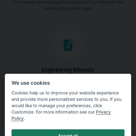
Short videos showcasing the features of our software and
solutions to specific tasks.
Engineering Manuals
We use cookies
Step by steps guides on how
to solve a specific tasks.
Cookies help us to improve your website experience
and provide more personalized services to you. If you
would like to manage your preferences, click
Customize. For more information see our
Privacy
Policy
.
Accept all