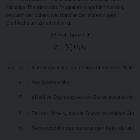
Nicholas-Theorie in das Programm eingeführt werden,
wodurch der Scherwiderstand an der stufenartigen
Gleitfläche um
Δτ
erhöht wird.
wo:
σ
-
Normalspannung, die senkrecht zur Scherfläche w
n
ν
-
Welligkeitswinkel
T
-
effektive Zugfestigkeit von Stufen aus intaktem 
k
-
Teil der Höhe
h
, die den Stufen im intakten Ges
t
h
-
Senkrechthöhe des stufenartigen Keils, der auf d
t