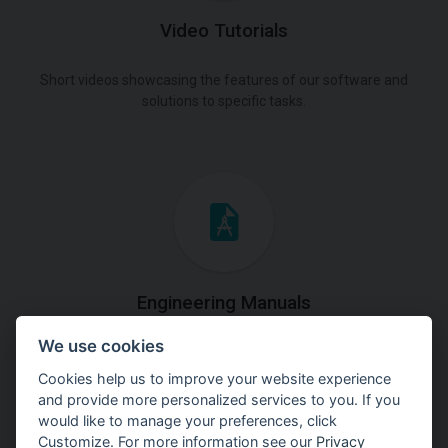
Video Tutorials
Short videos showcasing the features of our software and
solutions to specific tasks.
Engineering Manuals
We use cookies
Step by steps guides on how
to solve a specific tasks.
Cookies help us to improve your website experience
and provide more personalized services to you. If you
would like to manage your preferences, click
Customize. For more information see our
Privacy